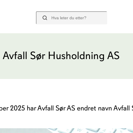
Søk
 Husholdning AS
l Avfall Sør Husholdning AS
ravde containere
Borettslag og sam
strering av SMS-varsel
Posebyen
llsdunker og abonnement
Hjemmekomposter
mber 2025 har Avfall Sør AS endret navn Avfal