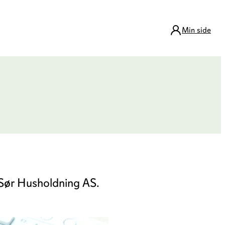
Min side
eier
ing og Bokashi
l Sør Husholdning AS.