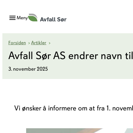
Hopp
til
Meny
innhold
Avfall Sør AS endrer navn til Avfall Sør
Forsiden
›
Artikler
›
Avfall Sør AS endrer navn ti
Finn dine hentedager
Nedg
3. november 2025
Faktura og betalingstjenester
Regi
Hytterenovasjon
Avfa
Renovasjonsgebyr
Vi ønsker å informere om at fra 1. nove