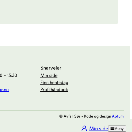
Snarveier
 – 15:30
Min side
Finn hentedag
or.no
Profilhåndbok
© Avfall Sør - Kode og design
Aptum
Min side
Meny