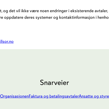
og det vil ikke være noen endringer i eksisterende avtaler, 
ere oppdatere deres systemer og kontaktinformasjon i henhold
lsor.no
Snarveier
Organisasjonen
Faktura og betalingsavtaler
Ansatte og styre