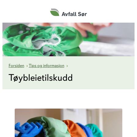
Hopp
til
innhold
Tøybleietilskudd
Forsiden
›
Tips og informasjon
›
Tøybleietilskudd