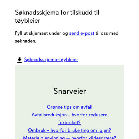
Søknadsskjema for tilskudd til
tøybleier
Fyll ut skjemaet under og
send e-post
til oss med
søknaden.
Søknadsskjema-tøybleier
Snarveier
Grønne tips om avfall
Avfallsreduksjon – hvorfor redusere
forbruket?
Ombruk – hvorfor bruke ting om igjen?
Materialgjenvinning — hvorfor kildesortere?