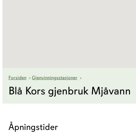
Blå Kors gjenbruk Mjåvan
Forsiden
›
Gjenvinningsstasjoner
›
Blå Kors gjenbruk Mjåvann
Åpningstider