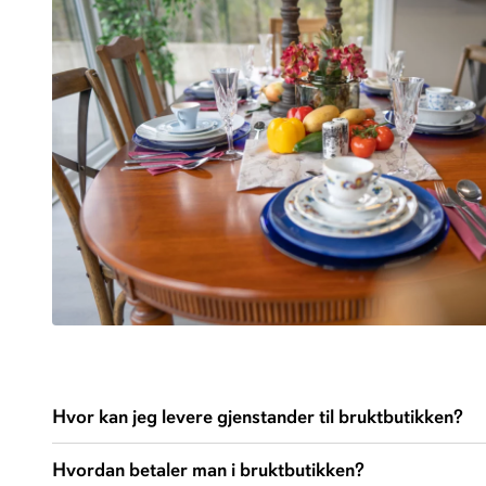
Hvor kan jeg levere gjenstander til bruktbutikken?
Ting til ombruk kan leveres på gjenvinningsstasjonen
Hvordan betaler man i bruktbutikken?