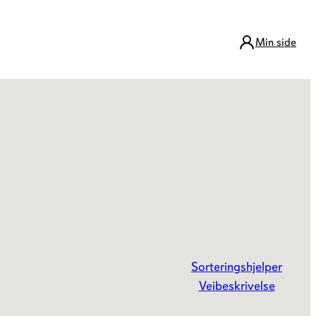
Min side
k Mjåvann
Mølla
Sorteringshjelper
Veibeskrivelse