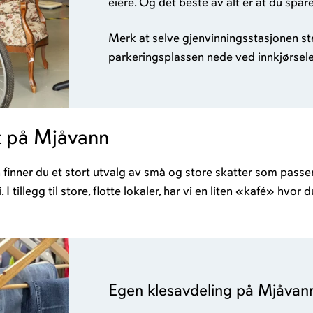
eiere. Og det beste av alt er at du spa
Merk at selve gjenvinningsstasjonen st
parkeringsplassen nede ved innkjørselen
k på Mjåvann
inner du et stort utvalg av små og store skatter som passer a
I tillegg til store, flotte lokaler, har vi en liten «kafé» hvor 
Egen klesavdeling på Mjåvan