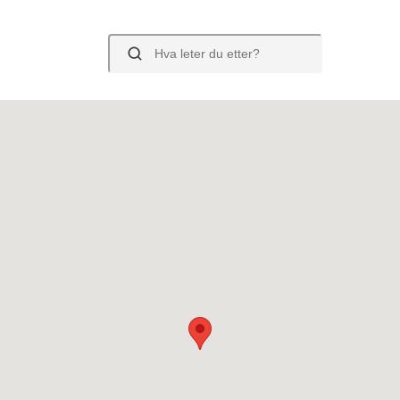
Søk
jenvinningsstasjonen
Ombruk
side og adgangsbevis
Blå Kors gjenbru
e kan du levere
Blå Kors gjenbruk 
e kan du IKKE levere
ede sekker er forbudt