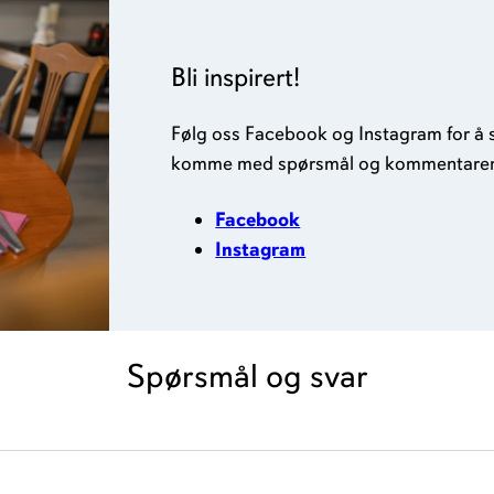
Bli inspirert!
Følg oss Facebook og Instagram for å se 
komme med spørsmål og kommentarer
Facebook
Instagram
Spørsmål og svar
 i Sørlandsparken og på Mjåvann.