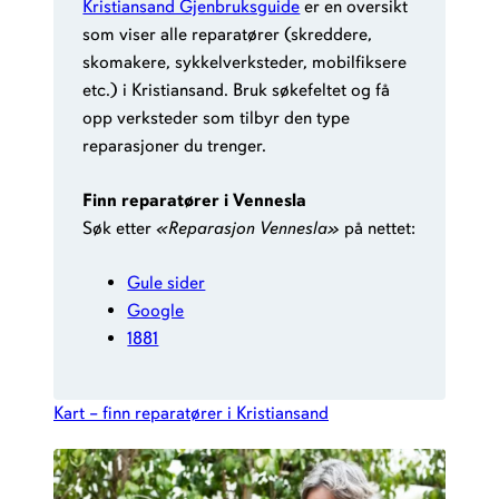
Kristiansand Gjenbruksguide
er en oversikt
som viser alle reparatører (skreddere,
skomakere, sykkelverksteder, mobilfiksere
etc.) i Kristiansand. Bruk søkefeltet og få
opp verksteder som tilbyr den type
reparasjoner du trenger.
Finn reparatører i Vennesla
Søk etter
«Reparasjon Vennesla»
på nettet:
Gule sider
Google
1881
Kart – finn reparatører i Kristiansand