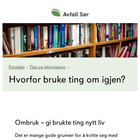
Hopp
til
innhold
Hvorfor bruke ting om igjen?
Forsiden
›
Tips og informasjon
›
Hvorfor bruke ting om igjen?
Ombruk – gi brukte ting nytt liv
Det er mange gode grunner for å kvitte seg med