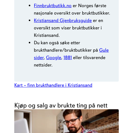
Finnbruktbutikk.no
er Norges første
nasjonale oversikt over bruktbutikker.
Kristiansand Gjenbruksguide
er en
oversikt som viser bruktbutikker i
Kristiansand.
Du kan også søke etter
brukthandlere/bruktbutikker på
Gule
sider
,
Google
,
1881
eller tilsvarende
nettsider.
Kart – finn brukthandlere i Kristiansand
Kjøp og salg av brukte ting på nett