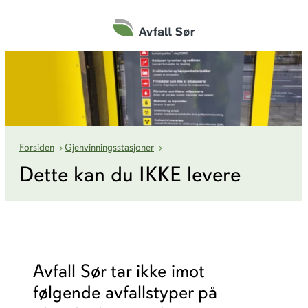
Hopp
til
innhold
Dette kan du IKKE levere
Forsiden
›
Gjenvinningsstasjoner
›
Dette kan du IKKE levere
Avfall Sør tar ikke imot
følgende avfallstyper på