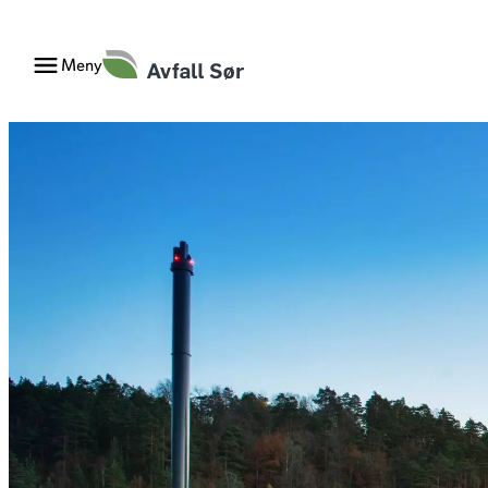
Hopp
til
Meny
innhold
Kommunalt næringsavfall
Avfa
Samtykke til innsamling av husholdningsavfall
Om A
Avfallsteknisk norm for utbyggere
Jord
Støleskuffa
Dep
Støl