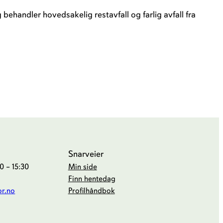
 behandler hovedsakelig restavfall og farlig avfall fra
Snarveier
 – 15:30
Min side
Finn hentedag
or.no
Profilhåndbok