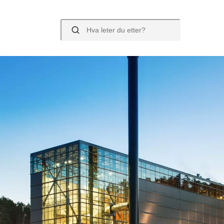
Søk
ll Sør Næring
Andre selskaper
vfall Sør Næring
Støleheia Pukkver
- og barkprodukter
Returkraft
oni
eheia avfallsanlegg