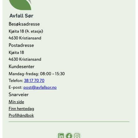
Besøksadresse
Kjøita 18 (4. etasje)
4630 Kristiansand
Postadresse
Kjøita 18
4630 Kristiansand
Kundesenter
Mandag-fredag: 08:00 – 15:30
Telefon:
38 17 70 70
E-post:
post@avfallsor.no
Snarveier
Min side
Finn hentedag
Profilhåndbok
LinkedIn
Facebook
Instagram