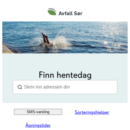
Hopp
til
innhold
Finn hentedag
Sorteringshjelper
SMS-varsling
Åpningstider