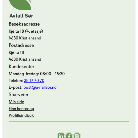
Besøksadresse
Kjøita 18 (4. etasje)
4630 Kristiansand
Postadresse
Kjøita 18
4630 Kristiansand
Kundesenter
Mandag-fredag: 08:00 – 15:30
Telefon:
38 17 70 70
E-post:
post@avfallsor.no
Snarveier
Min side
Finn hentedag
Profilhåndbok
LinkedIn
Facebook
Instagram