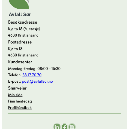
Besøksadresse
Kjøita 18 (4. etasje)
4630 Kristiansand
Postadresse
Kjøita 18
4630 Kristiansand
Kundesenter
Mandag-fredag: 08:00 – 15:30
Telefon:
38 17 70 70
E-post:
post@avfallsor.no
Snarveier
Min side
Finn hentedag
Profilhåndbok
LinkedIn
Facebook
Instagram