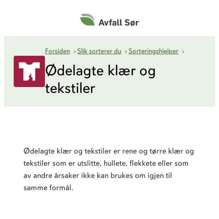
Hopp
til
innhold
Ødelagte klæ
Forsiden
›
Slik sorterer du
›
Sorteringshjelper
›
Ødelagte klær og
tekstiler
Ødelagte klær og tekstiler er rene og tørre klær og
tekstiler som er utslitte, hullete, flekkete eller som
av andre årsaker ikke kan brukes om igjen til
samme formål.