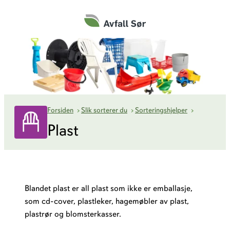
Hopp
til
innhold
Plast
Forsiden
›
Slik sorterer du
›
Sorteringshjelper
›
Plast
Blandet plast er all plast som ikke er emballasje,
som cd-cover, plastleker, hagemøbler av plast,
plastrør og blomsterkasser.