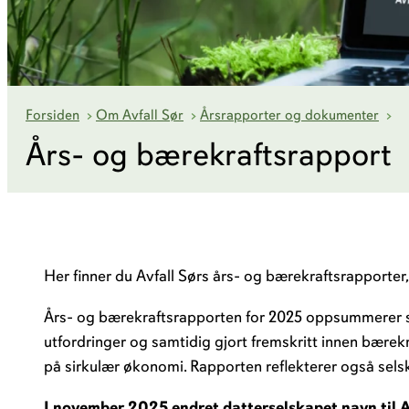
År
Forsiden
›
Om Avfall Sør
›
Årsrapporter og dokumenter
›
Års- og bærekraftsrapport
Her finner du Avfall Sørs års- og bærekraftsrapporter,
Års- og bærekraftsrapporten for 2025 oppsummerer se
utfordringer og samtidig gjort fremskritt innen bærekr
på sirkulær økonomi. Rapporten reflekterer også sel
I november 2025 endret datterselskapet navn til Av