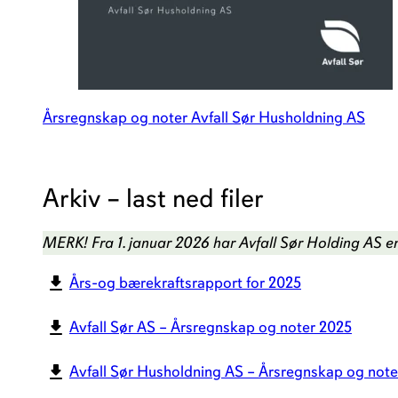
Årsregnskap og noter Avfall Sør Husholdning AS
Arkiv – last ned filer
MERK!
Fra 1. januar 2026 har Avfall Sør Holding AS en
Års-og bærekraftsrapport for 2025
Avfall Sør AS – Årsregnskap og noter 2025
Avfall Sør Husholdning AS – Årsregnskap og note