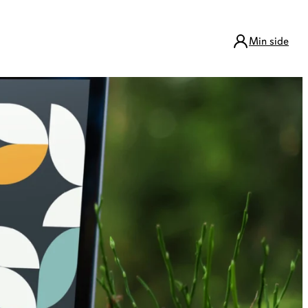
Min side
eier
ing og Bokashi