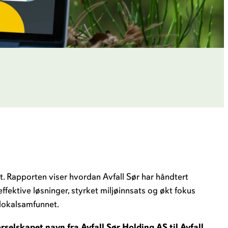
 Rapporten viser hvordan Avfall Sør har håndtert
ffektive løsninger, styrket miljøinnsats og økt fokus
 lokalsamfunnet.
elskapet navn fra Avfall Sør Holding AS til Avfall