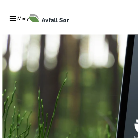
Hopp
til
Meny
innhold
Finn dine hentedager
Nedg
Faktura og betalingstjenester
Regi
Hytterenovasjon
Avfa
Renovasjonsgebyr