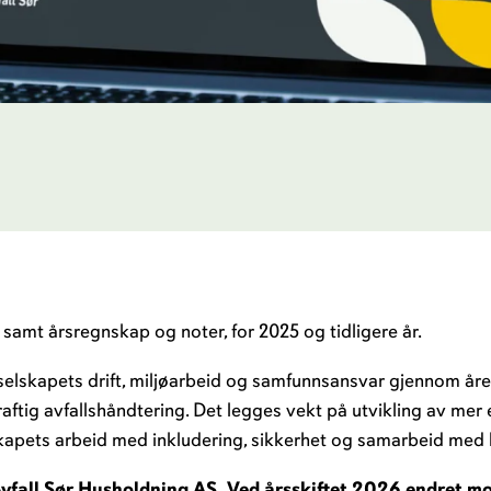
srapporter
 samt årsregnskap og noter, for 2025 og tidligere år.
lskapets drift, miljøarbeid og samfunnsansvar gjennom året.
aftig avfallshåndtering. Det legges vekt på utvikling av mer e
skapets arbeid med inkludering, sikkerhet og samarbeid med
fall Sør Husholdning AS. Ved årsskiftet 2026 endret mors