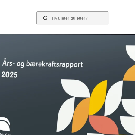
Søk
ravde containere
Borettslag og sam
strering av SMS-varsel
Posebyen
llsdunker og abonnement
Hjemmekomposter