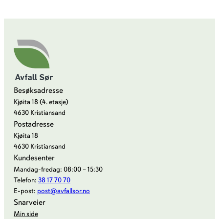
t
i
n
g
a
v
a
Besøksadresse
s
Kjøita 18 (4. etasje)
k
4630 Kristiansand
e
Postadresse
Kjøita 18
4630 Kristiansand
Kundesenter
Mandag-fredag: 08:00 – 15:30
Telefon:
38 17 70 70
E-post:
post@avfallsor.no
Snarveier
Min side