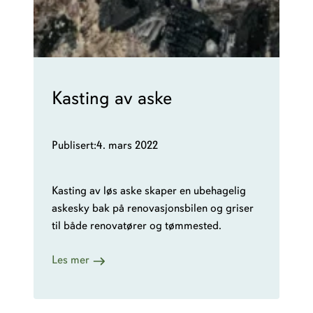
Kasting av aske
Publisert:
4. mars 2022
Kasting av løs aske skaper en ubehagelig
askesky bak på renovasjonsbilen og griser
til både renovatører og tømmested.
:
Les mer
K
a
s