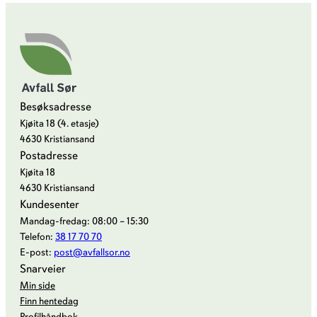
n
p
s
i
a
t
n
n
a
g
t
s
s
p
j
s
å
o
Besøksadresse
t
b
n
Kjøita 18 (4. etasje)
a
å
v
4630 Kristiansand
s
t
å
Postadresse
j
r
Kjøita 18
o
4630 Kristiansand
e
n
Kundesenter
n
e
Mandag-fredag: 08:00 – 15:30
2
r
Telefon:
38 17 70 70
0
E-post:
post@avfallsor.no
2
Snarveier
2
Min side
Finn hentedag
Profilhåndbok