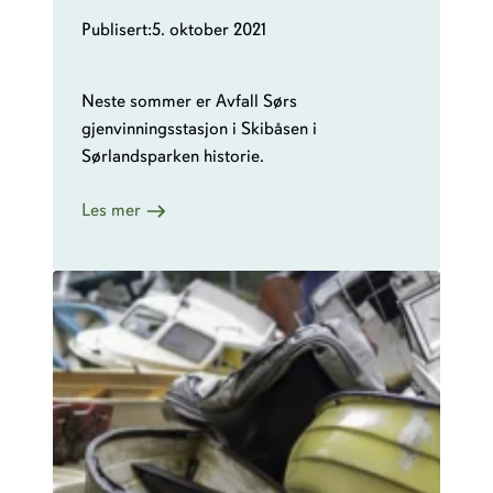
i
Publisert:
5. oktober 2021
s
n
å
Neste sommer er Avfall Sørs
r
gjenvinningsstasjon i Skibåsen i
d
Sørlandsparken historie.
u
s
:
Les mer
k
A
a
v
l
f
l
a
e
l
v
l
e
S
r
ø
e
r
a
å