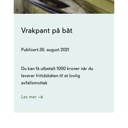
v
p
f
n
a
e
l
r
Vrakpant på båt
l
n
p
y
å
g
Publisert:
30. august 2021
v
j
å
e
r
Du kan få utbetalt 1000 kroner når du
n
e
leverer fritidsbåten til et lovlig
v
g
avfallsmottak
i
j
n
e
:
Les mer
n
n
V
i
v
r
n
i
a
g
n
k
s