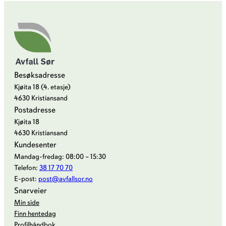
p
a
n
t
p
å
Besøksadresse
b
Kjøita 18 (4. etasje)
å
4630 Kristiansand
t
Postadresse
Kjøita 18
4630 Kristiansand
Kundesenter
Mandag-fredag: 08:00 – 15:30
Telefon:
38 17 70 70
E-post:
post@avfallsor.no
Snarveier
Min side
Finn hentedag
Profilhåndbok