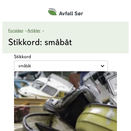
Hopp
til
innhold
småbåt
Forsiden
›
Artikler
›
Stikkord:
småbåt
Stikkord