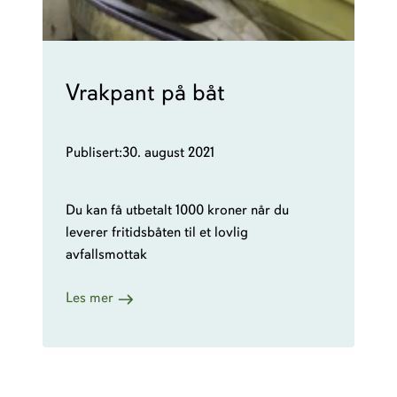
Vrakpant på båt
Publisert:
30. august 2021
Du kan få utbetalt 1000 kroner når du
leverer fritidsbåten til et lovlig
avfallsmottak
:
Les mer
V
r
a
k