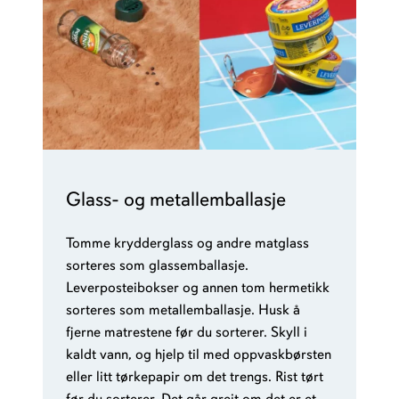
Glass- og metallemballasje
Tomme krydderglass og andre matglass
sorteres som glassemballasje.
Leverposteibokser og annen tom hermetikk
sorteres som metallemballasje. Husk å
fjerne matrestene før du sorterer. Skyll i
kaldt vann, og hjelp til med oppvaskbørsten
eller litt tørkepapir om det trengs. Rist tørt
før du sorterer. Det går greit om det er et