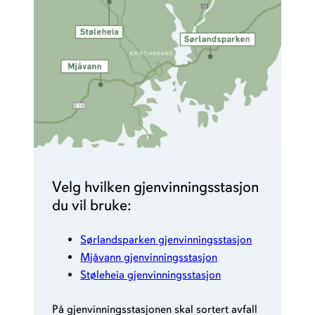
Velg hvilken gjenvinningsstasjon
du vil bruke:
Sørlandsparken gjenvinningsstasjon
Mjåvann gjenvinningsstasjon
Støleheia gjenvinningsstasjon
På gjenvinningsstasjonen skal sortert avfall