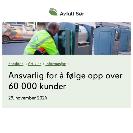
Hopp
til
innhold
Ansvarlig for å følge opp over 60 0
Forsiden
›
Artikler
›
Informasjon
›
Ansvarlig for å følge opp over
60 000 kunder
29. november 2024