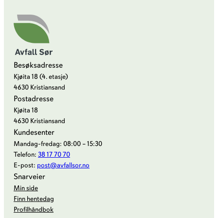
Besøksadresse
Kjøita 18 (4. etasje)
4630 Kristiansand
Postadresse
Kjøita 18
4630 Kristiansand
Kundesenter
Mandag-fredag: 08:00 – 15:30
Telefon:
38 17 70 70
E-post:
post@avfallsor.no
Snarveier
Min side
Finn hentedag
Profilhåndbok